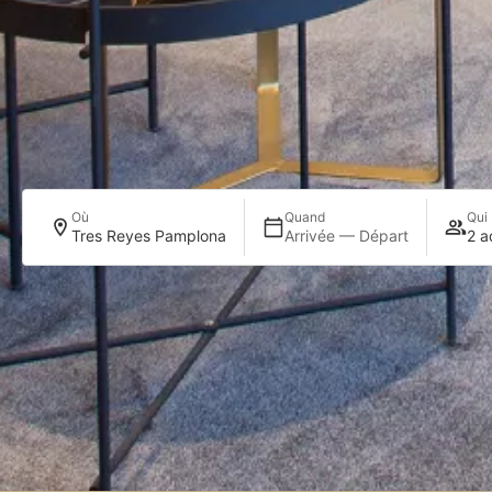
Où
Quand
Qui
Tres Reyes Pamplona
Arrivée — Départ
2 a