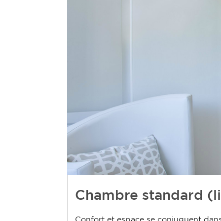
Chambre standard (li
Confort et espace se conjuguent dans d