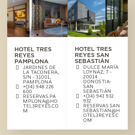
HOTEL TRES
HOTEL TRES
REYES SAN
REYES
SEBASTIÁN
PAMPLONA
DULCE MARÍA
JARDINES DE
LOYNAZ, 7 -
LA TACONERA,
20014
S/N - 31001,
DONOSTIA-
PAMPLONA
SAN
+(34) 948 226
SEBASTIÁN
600
+(34) 943 932
RESERVAS.PA
932
MPLONA@HO
RESERVAS.SAN
TEL3REYES.CO
SEBASTIAN@H
M
OTEL3REYES.C
OM