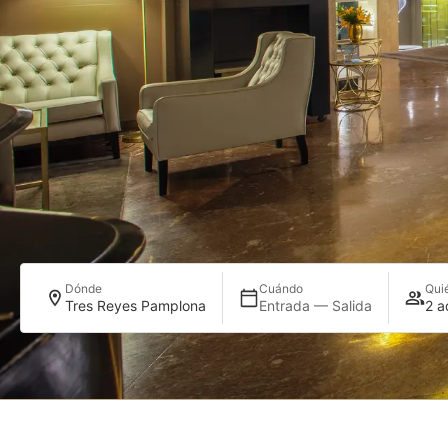
Dónde
Cuándo
Qui
Tres Reyes Pamplona
Entrada — Salida
2 a