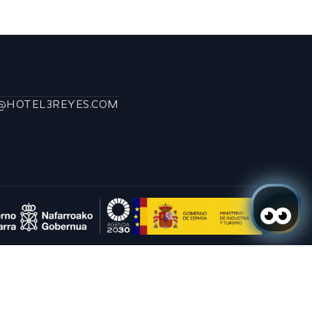
@HOTEL3REYES.COM
des y promociones
SUSCRIBIRSE